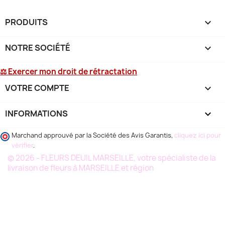
PRODUITS

NOTRE SOCIÉTÉ

⚖ Exercer mon droit de rétractation
VOTRE COMPTE

INFORMATIONS
keyboard_arrow_down
Marchand approuvé par la Société des Avis Garantis,
cliquez ici pour
vérifier
.
© 2026 - FLEURS DEUIL MARSEILLE, votre spécialiste de la
livraison de fleurs à MARSEILLE et région