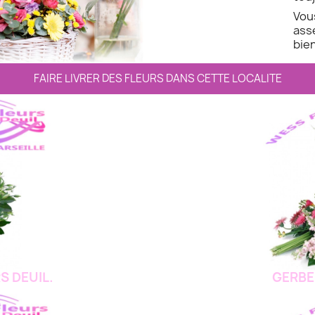
Vo
ass
bien
FAIRE LIVRER DES FLEURS DANS CETTE LOCALITE
S DEUIL.
GERBE