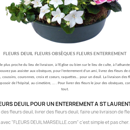
FLEURS DEUIL FLEURS OBSÈQUES FLEURS ENTERREMENT
le plus proche du lieu de livraison, à l'Eglise ou bien sur le lieu de culte, à l'athan
e pouvez pas assister aux obsèques, pour l'enterrement d'un ami, livrez des fleurs de 
oussins, couronnes, croix et coeurs, raquettes... pour un deuil. La livraison des fle
 reposoir de l'hôpital, au cimetière, ... . Pour livrer des fleurs le jour des obsèqu
tout.
EURS DEUIL POUR UN ENTERREMENT A ST LAUREN
es fleurs deuil, livrer des fleurs deuil, faire une livraison de fl
avec "FLEURS DEUIL MARSEILLE.com" c'est simple et pas cher.