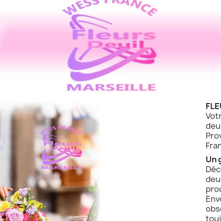
FLE
Vot
de
Pro
Fra
Un 
Déc
deu
pro
Env
obs
touj