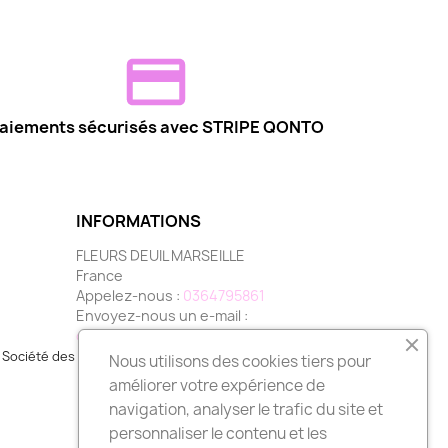
aiements sécurisés avec STRIPE QONTO
INFORMATIONS
FLEURS DEUIL MARSEILLE
France
Appelez-nous :
0364795861
Envoyez-nous un e-mail :
contact@fleurs-deuil-marseille.com
Société des Avis Garantis,
cliquez ici pour vérifier
.
Nous utilisons des cookies tiers pour
améliorer votre expérience de
navigation, analyser le trafic du site et
personnaliser le contenu et les