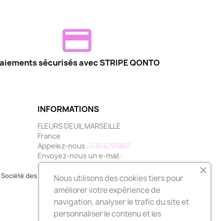
aiements sécurisés avec STRIPE QONTO
INFORMATIONS
FLEURS DEUIL MARSEILLE
France
Appelez-nous :
0364795861
Envoyez-nous un e-mail :
contact@fleurs-deuil-marseille.com
Société des Avis Garantis,
cliquez ici pour vérifier
.
Nous utilisons des cookies tiers pour
améliorer votre expérience de
navigation, analyser le trafic du site et
personnaliser le contenu et les