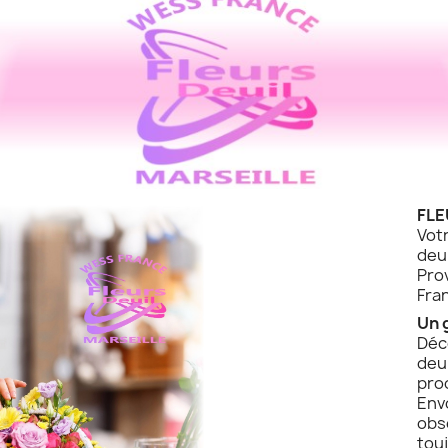
FLE
Vot
de
Pro
Fra
Un 
Déc
deu
pro
Env
obs
touj