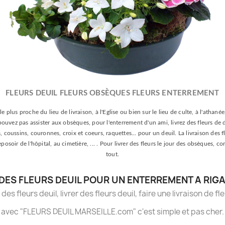
FLEURS DEUIL FLEURS OBSÈQUES FLEURS ENTERREMENT
le plus proche du lieu de livraison, à l'Eglise ou bien sur le lieu de culte, à l'athan
e pouvez pas assister aux obsèques, pour l'enterrement d'un ami, livrez des fleurs de 
oussins, couronnes, croix et coeurs, raquettes... pour un deuil. La livraison des fle
 reposoir de l'hôpital, au cimetière, ... . Pour livrer des fleurs le jour des obsèqu
tout.
DES FLEURS DEUIL POUR UN ENTERREMENT A RIG
es fleurs deuil, livrer des fleurs deuil, faire une livraison de fl
avec "FLEURS DEUIL MARSEILLE.com" c'est simple et pas cher.