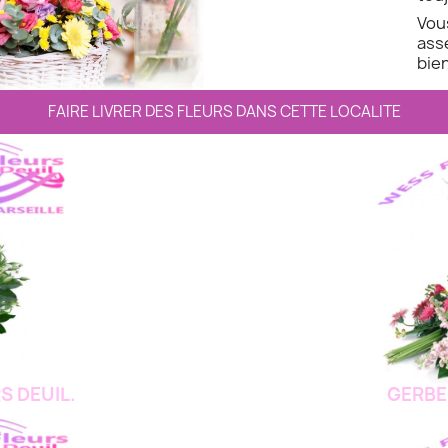
Vo
ass
bien
FAIRE LIVRER DES FLEURS DANS CETTE LOCALITE
S DEUIL.
GERBE