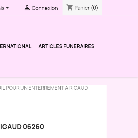
shopping_cart


Panier
(0)
is
Connexion
TERNATIONAL
ARTICLES FUNERAIRES
UIL POUR UN ENTERREMENT A RIGAUD
0
RIGAUD 06260