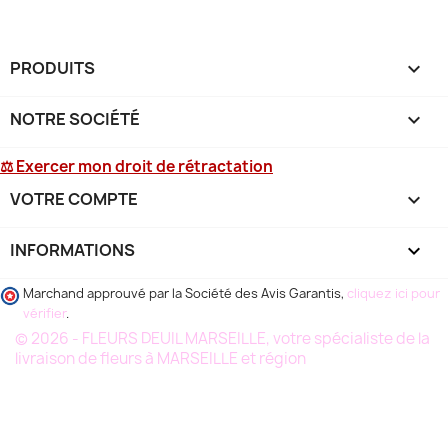
PRODUITS

NOTRE SOCIÉTÉ

⚖ Exercer mon droit de rétractation
VOTRE COMPTE

INFORMATIONS
keyboard_arrow_down
Marchand approuvé par la Société des Avis Garantis,
cliquez ici pour
vérifier
.
© 2026 - FLEURS DEUIL MARSEILLE, votre spécialiste de la
livraison de fleurs à MARSEILLE et région