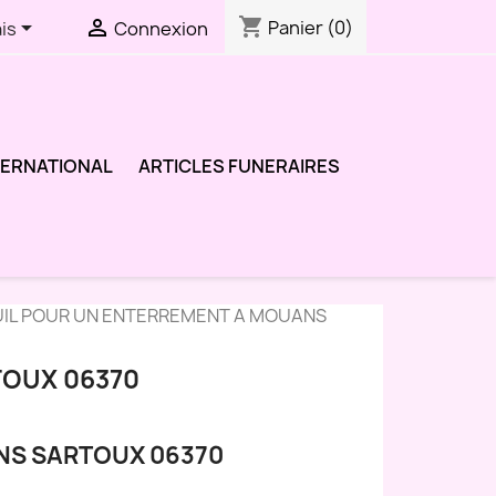
shopping_cart


Panier
(0)
is
Connexion
TERNATIONAL
ARTICLES FUNERAIRES
UIL POUR UN ENTERREMENT A MOUANS
TOUX 06370
NS SARTOUX 06370