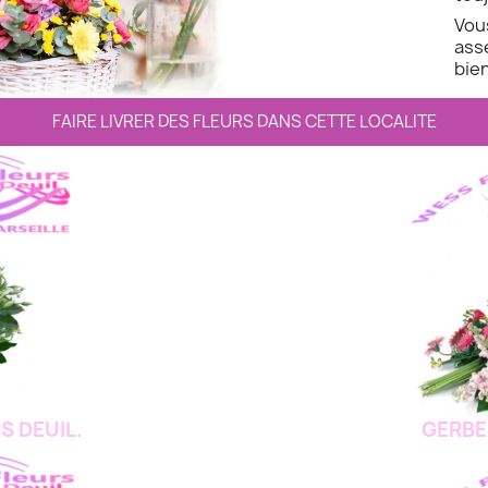
Vo
ass
bien
FAIRE LIVRER DES FLEURS DANS CETTE LOCALITE
S DEUIL.
GERBE