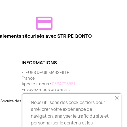
aiements sécurisés avec STRIPE QONTO
INFORMATIONS
FLEURS DEUIL MARSEILLE
France
Appelez-nous :
0364795861
Envoyez-nous un e-mail :
contact@fleurs-deuil-marseille.com
Société des Avis Garantis,
cliquez ici pour vérifier
.
Nous utilisons des cookies tiers pour
améliorer votre expérience de
navigation, analyser le trafic du site et
personnaliser le contenu et les