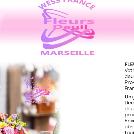
FLE
Vot
de
Pro
Fra
Un 
Déc
deu
pro
Env
obs
touj