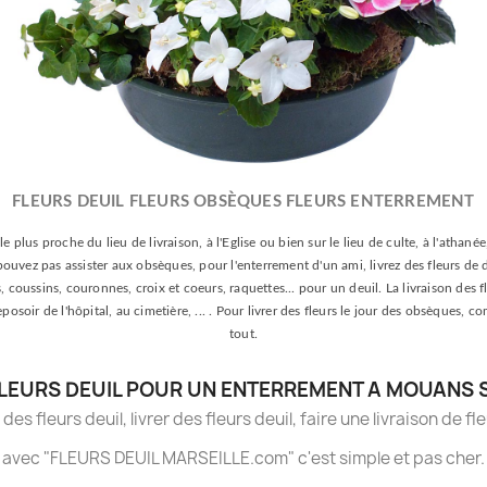
FLEURS DEUIL FLEURS OBSÈQUES FLEURS ENTERREMENT
le plus proche du lieu de livraison, à l'Eglise ou bien sur le lieu de culte, à l'athan
e pouvez pas assister aux obsèques, pour l'enterrement d'un ami, livrez des fleurs de 
oussins, couronnes, croix et coeurs, raquettes... pour un deuil. La livraison des fle
 reposoir de l'hôpital, au cimetière, ... . Pour livrer des fleurs le jour des obsèqu
tout.
FLEURS DEUIL POUR UN ENTERREMENT A MOUANS 
es fleurs deuil, livrer des fleurs deuil, faire une livraison de fl
avec "FLEURS DEUIL MARSEILLE.com" c'est simple et pas cher.