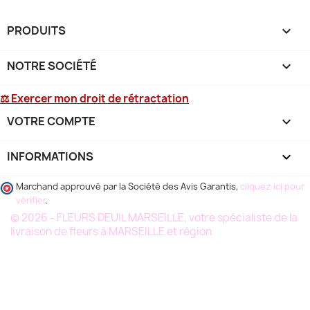
PRODUITS

NOTRE SOCIÉTÉ

⚖ Exercer mon droit de rétractation
VOTRE COMPTE

INFORMATIONS
keyboard_arrow_down
Marchand approuvé par la Société des Avis Garantis,
cliquez ici pour
vérifier
.
© 2026 - FLEURS DEUIL MARSEILLE, votre spécialiste de la
livraison de fleurs à MARSEILLE et région