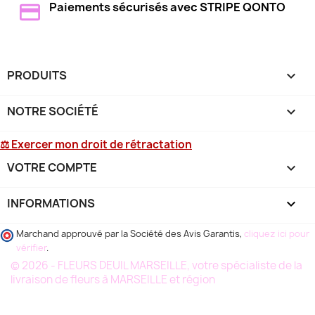
Paiements sécurisés avec STRIPE QONTO
PRODUITS

NOTRE SOCIÉTÉ

⚖ Exercer mon droit de rétractation
VOTRE COMPTE

INFORMATIONS
keyboard_arrow_down
Marchand approuvé par la Société des Avis Garantis,
cliquez ici pour
vérifier
.
© 2026 - FLEURS DEUIL MARSEILLE, votre spécialiste de la
livraison de fleurs à MARSEILLE et région