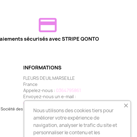
aiements sécurisés avec STRIPE QONTO
INFORMATIONS
FLEURS DEUIL MARSEILLE
France
Appelez-nous :
0364795861
Envoyez-nous un e-mail :
contact@fleurs-deuil-marseille.com
Société des Avis Garantis,
cliquez ici pour vérifier
.
Nous utilisons des cookies tiers pour
améliorer votre expérience de
navigation, analyser le trafic du site et
personnaliser le contenu et les