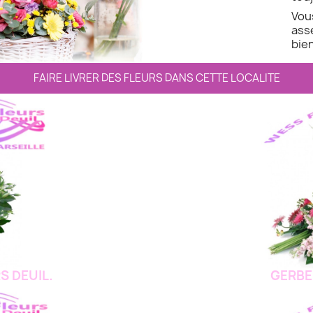
Vo
ass
bien
FAIRE LIVRER DES FLEURS DANS CETTE LOCALITE
S DEUIL.
GERBE