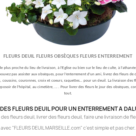
FLEURS DEUIL FLEURS OBSÈQUES FLEURS ENTERREMENT
le plus proche du lieu de livraison, à l'Eglise ou bien sur le lieu de culte, à l'athan
e pouvez pas assister aux obsèques, pour l'enterrement d'un ami, livrez des fleurs de 
oussins, couronnes, croix et coeurs, raquettes... pour un deuil. La livraison des fle
 reposoir de l'hôpital, au cimetière, ... . Pour livrer des fleurs le jour des obsèqu
tout.
DES FLEURS DEUIL POUR UN ENTERREMENT A DAL
es fleurs deuil, livrer des fleurs deuil, faire une livraison de fl
avec "FLEURS DEUIL MARSEILLE.com" c'est simple et pas cher.