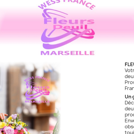
FLE
Vot
de
Pro
Fra
Un 
Déc
deu
pro
Env
obs
touj