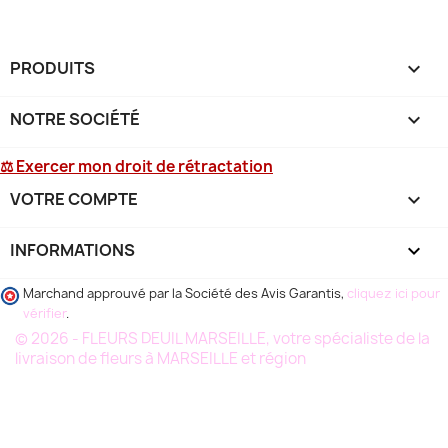
PRODUITS

NOTRE SOCIÉTÉ

⚖ Exercer mon droit de rétractation
VOTRE COMPTE

INFORMATIONS
keyboard_arrow_down
Marchand approuvé par la Société des Avis Garantis,
cliquez ici pour
vérifier
.
© 2026 - FLEURS DEUIL MARSEILLE, votre spécialiste de la
livraison de fleurs à MARSEILLE et région