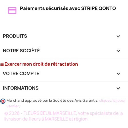
Paiements sécurisés avec STRIPE QONTO
PRODUITS

NOTRE SOCIÉTÉ

⚖ Exercer mon droit de rétractation
VOTRE COMPTE

INFORMATIONS
keyboard_arrow_down
Marchand approuvé par la Société des Avis Garantis,
cliquez ici pour
vérifier
.
© 2026 - FLEURS DEUIL MARSEILLE, votre spécialiste de la
livraison de fleurs à MARSEILLE et région