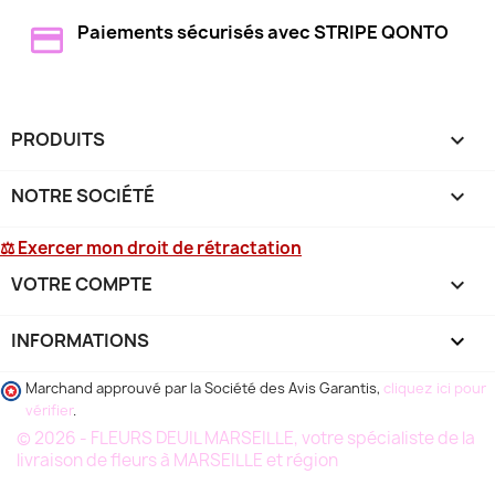
Paiements sécurisés avec STRIPE QONTO
PRODUITS

NOTRE SOCIÉTÉ

⚖ Exercer mon droit de rétractation
VOTRE COMPTE

INFORMATIONS
keyboard_arrow_down
Marchand approuvé par la Société des Avis Garantis,
cliquez ici pour
vérifier
.
© 2026 - FLEURS DEUIL MARSEILLE, votre spécialiste de la
livraison de fleurs à MARSEILLE et région