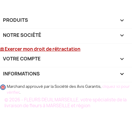
PRODUITS

NOTRE SOCIÉTÉ

⚖ Exercer mon droit de rétractation
VOTRE COMPTE

INFORMATIONS
keyboard_arrow_down
Marchand approuvé par la Société des Avis Garantis,
cliquez ici pour
vérifier
.
© 2026 - FLEURS DEUIL MARSEILLE, votre spécialiste de la
livraison de fleurs à MARSEILLE et région