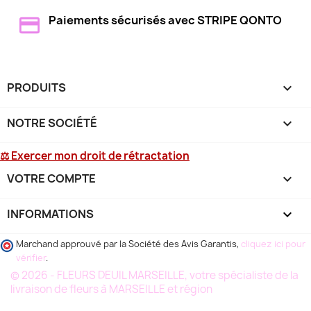
Paiements sécurisés avec STRIPE QONTO
PRODUITS

NOTRE SOCIÉTÉ

⚖ Exercer mon droit de rétractation
VOTRE COMPTE

INFORMATIONS
keyboard_arrow_down
Marchand approuvé par la Société des Avis Garantis,
cliquez ici pour
vérifier
.
© 2026 - FLEURS DEUIL MARSEILLE, votre spécialiste de la
livraison de fleurs à MARSEILLE et région