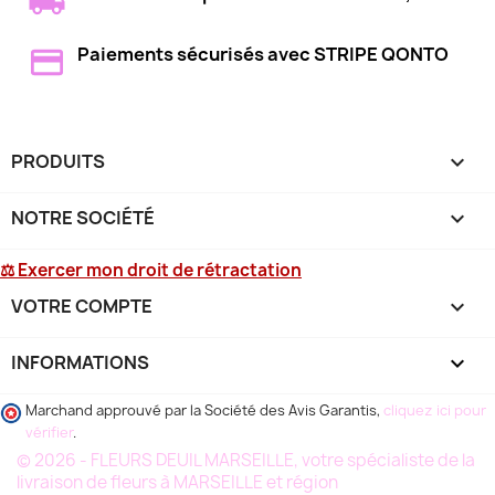
Paiements sécurisés avec STRIPE QONTO
PRODUITS

NOTRE SOCIÉTÉ

⚖ Exercer mon droit de rétractation
VOTRE COMPTE

INFORMATIONS
keyboard_arrow_down
Marchand approuvé par la Société des Avis Garantis,
cliquez ici pour
vérifier
.
© 2026 - FLEURS DEUIL MARSEILLE, votre spécialiste de la
livraison de fleurs à MARSEILLE et région