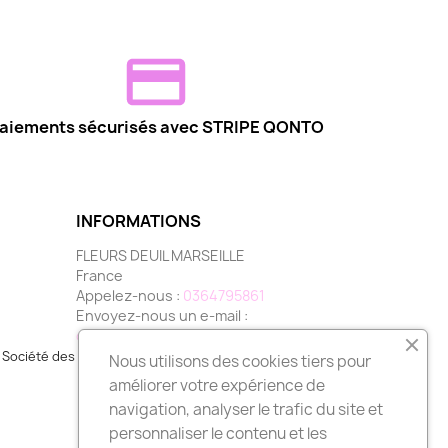
aiements sécurisés avec STRIPE QONTO
INFORMATIONS
FLEURS DEUIL MARSEILLE
France
Appelez-nous :
0364795861
Envoyez-nous un e-mail :
contact@fleurs-deuil-marseille.com
Société des Avis Garantis,
cliquez ici pour vérifier
.
Nous utilisons des cookies tiers pour
améliorer votre expérience de
navigation, analyser le trafic du site et
personnaliser le contenu et les