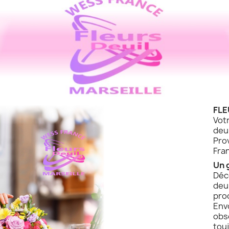
FLE
Vot
de
Pro
Fra
Un 
Déc
deu
pro
Env
obs
touj