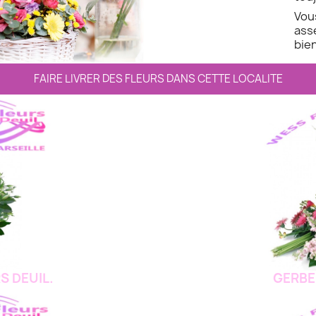
Vo
ass
bien
FAIRE LIVRER DES FLEURS DANS CETTE LOCALITE
S DEUIL.
GERBE