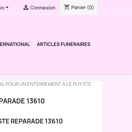
shopping_cart


Panier
(0)
is
Connexion
TERNATIONAL
ARTICLES FUNERAIRES
IL POUR UN ENTERREMENT A LE PUY STE
PARADE 13610
STE REPARADE 13610