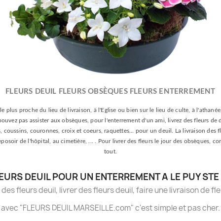
FLEURS DEUIL FLEURS OBSÈQUES FLEURS ENTERREMENT
le plus proche du lieu de livraison, à l'Eglise ou bien sur le lieu de culte, à l'athan
e pouvez pas assister aux obsèques, pour l'enterrement d'un ami, livrez des fleurs de 
oussins, couronnes, croix et coeurs, raquettes... pour un deuil. La livraison des fle
 reposoir de l'hôpital, au cimetière, ... . Pour livrer des fleurs le jour des obsèqu
tout.
EURS DEUIL POUR UN ENTERREMENT A LE PUY STE
es fleurs deuil, livrer des fleurs deuil, faire une livraison de fl
avec "FLEURS DEUIL MARSEILLE.com" c'est simple et pas cher.