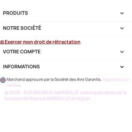
PRODUITS

NOTRE SOCIÉTÉ

⚖ Exercer mon droit de rétractation
VOTRE COMPTE

INFORMATIONS
keyboard_arrow_down
Marchand approuvé par la Société des Avis Garantis,
cliquez ici pour
vérifier
.
© 2026 - FLEURS DEUIL MARSEILLE, votre spécialiste de la
livraison de fleurs à MARSEILLE et région