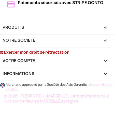
Paiements sécurisés avec STRIPE QONTO
PRODUITS

NOTRE SOCIÉTÉ

⚖ Exercer mon droit de rétractation
VOTRE COMPTE

INFORMATIONS
keyboard_arrow_down
Marchand approuvé par la Société des Avis Garantis,
cliquez ici pour
vérifier
.
© 2026 - FLEURS DEUIL MARSEILLE, votre spécialiste de la
livraison de fleurs à MARSEILLE et région