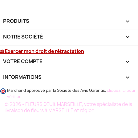
PRODUITS

NOTRE SOCIÉTÉ

⚖ Exercer mon droit de rétractation
VOTRE COMPTE

INFORMATIONS
keyboard_arrow_down
Marchand approuvé par la Société des Avis Garantis,
cliquez ici pour
vérifier
.
© 2026 - FLEURS DEUIL MARSEILLE, votre spécialiste de la
livraison de fleurs à MARSEILLE et région