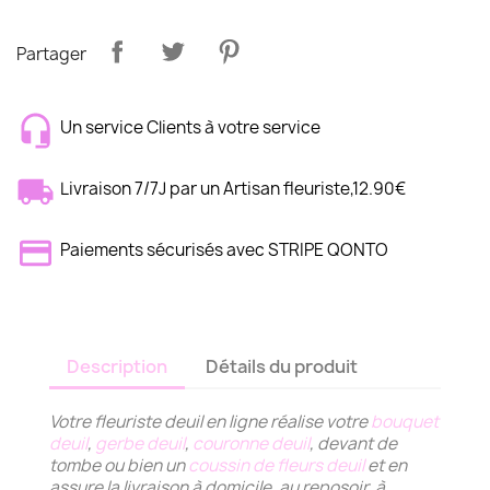
Partager
Un service Clients à votre service
Livraison 7/7J par un Artisan fleuriste,12.90€
Paiements sécurisés avec STRIPE QONTO
Description
Détails du produit
Votre fleuriste deuil en ligne réalise votre
bouquet
deuil
,
gerbe deuil
,
couronne deuil
, devant de
tombe ou bien un
coussin de fleurs deuil
et en
assure la livraison à domicile, au reposoir, à