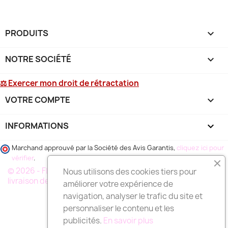
PRODUITS

NOTRE SOCIÉTÉ

⚖ Exercer mon droit de rétractation
VOTRE COMPTE

INFORMATIONS
keyboard_arrow_down
Marchand approuvé par la Société des Avis Garantis,
cliquez ici pour
vérifier
.
© 2026 - FLEURS DEUIL MARSEILLE, votre spécialiste de la
Nous utilisons des cookies tiers pour
livraison de fleurs à MARSEILLE et région
améliorer votre expérience de
navigation, analyser le trafic du site et
personnaliser le contenu et les
publicités.
En savoir plus