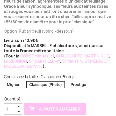
fleurs de saison, agrémentées d'un délicat feuillage.
Grâce à leur symbolique, ses fleurs aux teintes roses
et rouges vous permettront d'exprimer l'amour que
vous ressentez pour un être cher. Taille approximative
: 55/60cm de diamètre pour le prix "classique".
Option: Ruban deuil (voir ci-dessous)
Livraison : 12.90€
Disponibilité: MARSEILLE et alentours, ainsi que sur
toute la France métropolitaine
(Pour la
CORSE
cliquez ici
,
GUADELOUPE
,
MARTINIQUE
,
LA RÉUNION
,
ST BARTHÉLEMY
,
ST MARTIN
,
ST PIERRE ET
MIQUELON
,
GUYANE
).
Choisissez la taille : Classique (Photo)
Mignon
Classique (Photo)
Prestige
Quantité

AJOUTER AU PANIER